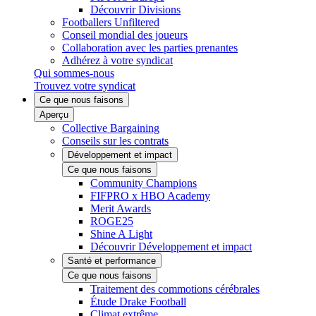
Découvrir Divisions
Footballers Unfiltered
Conseil mondial des joueurs
Collaboration avec les parties prenantes
Adhérez à votre syndicat
Qui sommes-nous
Trouvez votre syndicat
Ce que nous faisons
Aperçu
Collective Bargaining
Conseils sur les contrats
Développement et impact
Ce que nous faisons
Community Champions
FIFPRO x HBO Academy
Merit Awards
ROGE25
Shine A Light
Découvrir Développement et impact
Santé et performance
Ce que nous faisons
Traitement des commotions cérébrales
Étude Drake Football
Climat extrême