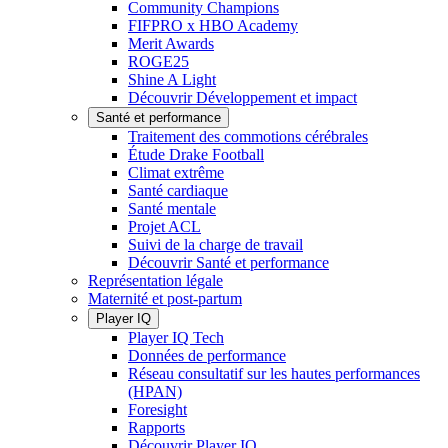
Community Champions
FIFPRO x HBO Academy
Merit Awards
ROGE25
Shine A Light
Découvrir Développement et impact
Santé et performance
Traitement des commotions cérébrales
Étude Drake Football
Climat extrême
Santé cardiaque
Santé mentale
Projet ACL
Suivi de la charge de travail
Découvrir Santé et performance
Représentation légale
Maternité et post-partum
Player IQ
Player IQ Tech
Données de performance
Réseau consultatif sur les hautes performances
(HPAN)
Foresight
Rapports
Découvrir Player IQ