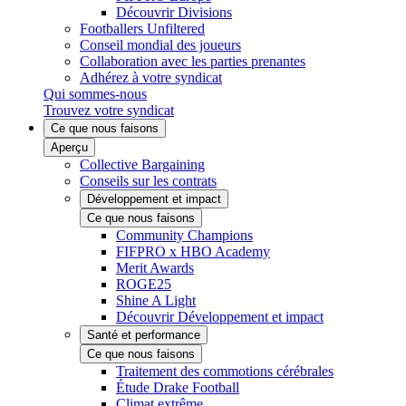
Découvrir Divisions
Footballers Unfiltered
Conseil mondial des joueurs
Collaboration avec les parties prenantes
Adhérez à votre syndicat
Qui sommes-nous
Trouvez votre syndicat
Ce que nous faisons
Aperçu
Collective Bargaining
Conseils sur les contrats
Développement et impact
Ce que nous faisons
Community Champions
FIFPRO x HBO Academy
Merit Awards
ROGE25
Shine A Light
Découvrir Développement et impact
Santé et performance
Ce que nous faisons
Traitement des commotions cérébrales
Étude Drake Football
Climat extrême