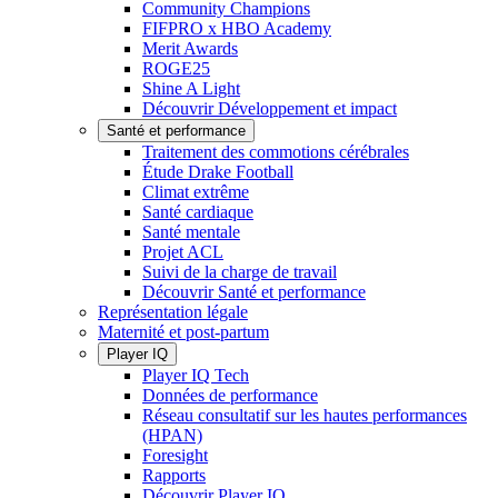
Community Champions
FIFPRO x HBO Academy
Merit Awards
ROGE25
Shine A Light
Découvrir Développement et impact
Santé et performance
Traitement des commotions cérébrales
Étude Drake Football
Climat extrême
Santé cardiaque
Santé mentale
Projet ACL
Suivi de la charge de travail
Découvrir Santé et performance
Représentation légale
Maternité et post-partum
Player IQ
Player IQ Tech
Données de performance
Réseau consultatif sur les hautes performances
(HPAN)
Foresight
Rapports
Découvrir Player IQ