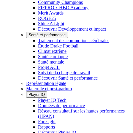
Community Champions
FIFPRO x HBO Academy
Merit Awards
ROGE25
Shine A Light
Découvrir Développement et impact
Santé et performance
Traitement des commotions cérébrales
Étude Drake Football
Climat extrême
Santé cardiaque
Santé mentale
Projet ACL
Suivi de la charge de travail
Découvrir Santé et performance
Représentation légale
Maternité et post-partum
Player IQ
Player IQ Tech
Données de performance
Réseau consultatif sur les hautes performances
(HPAN)
Foresight
Rapports
Découvrir Player IQ