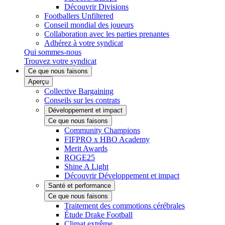
Découvrir Divisions
Footballers Unfiltered
Conseil mondial des joueurs
Collaboration avec les parties prenantes
Adhérez à votre syndicat
Qui sommes-nous
Trouvez votre syndicat
Ce que nous faisons
Aperçu
Collective Bargaining
Conseils sur les contrats
Développement et impact
Ce que nous faisons
Community Champions
FIFPRO x HBO Academy
Merit Awards
ROGE25
Shine A Light
Découvrir Développement et impact
Santé et performance
Ce que nous faisons
Traitement des commotions cérébrales
Étude Drake Football
Climat extrême