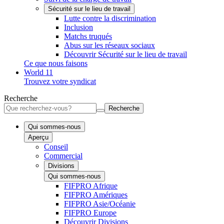
Sécurité sur le lieu de travail
Lutte contre la discrimination
Inclusion
Matchs truqués
Abus sur les réseaux sociaux
Découvrir Sécurité sur le lieu de travail
Ce que nous faisons
World 11
Trouvez votre syndicat
Recherche
Recherche
Qui sommes-nous
Aperçu
Conseil
Commercial
Divisions
Qui sommes-nous
FIFPRO Afrique
FIFPRO Amériques
FIFPRO Asie/Océanie
FIFPRO Europe
Découvrir Divisions