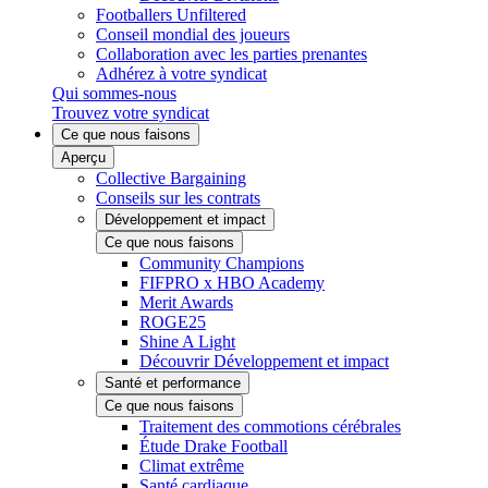
Footballers Unfiltered
Conseil mondial des joueurs
Collaboration avec les parties prenantes
Adhérez à votre syndicat
Qui sommes-nous
Trouvez votre syndicat
Ce que nous faisons
Aperçu
Collective Bargaining
Conseils sur les contrats
Développement et impact
Ce que nous faisons
Community Champions
FIFPRO x HBO Academy
Merit Awards
ROGE25
Shine A Light
Découvrir Développement et impact
Santé et performance
Ce que nous faisons
Traitement des commotions cérébrales
Étude Drake Football
Climat extrême
Santé cardiaque