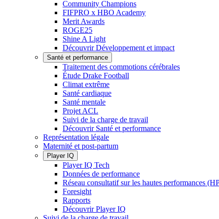
Community Champions
FIFPRO x HBO Academy
Merit Awards
ROGE25
Shine A Light
Découvrir Développement et impact
Santé et performance
Traitement des commotions cérébrales
Étude Drake Football
Climat extrême
Santé cardiaque
Santé mentale
Projet ACL
Suivi de la charge de travail
Découvrir Santé et performance
Représentation légale
Maternité et post-partum
Player IQ
Player IQ Tech
Données de performance
Réseau consultatif sur les hautes performances (
Foresight
Rapports
Découvrir Player IQ
Suivi de la charge de travail