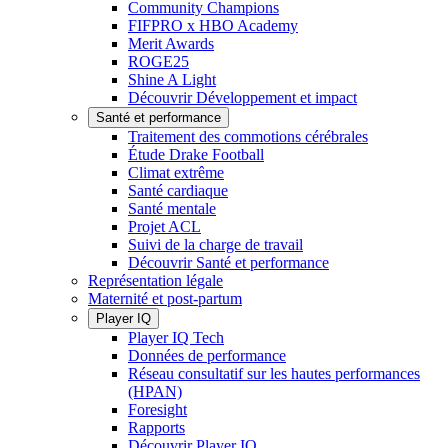
Community Champions
FIFPRO x HBO Academy
Merit Awards
ROGE25
Shine A Light
Découvrir Développement et impact
Santé et performance
Traitement des commotions cérébrales
Étude Drake Football
Climat extrême
Santé cardiaque
Santé mentale
Projet ACL
Suivi de la charge de travail
Découvrir Santé et performance
Représentation légale
Maternité et post-partum
Player IQ
Player IQ Tech
Données de performance
Réseau consultatif sur les hautes performances
(HPAN)
Foresight
Rapports
Découvrir Player IQ