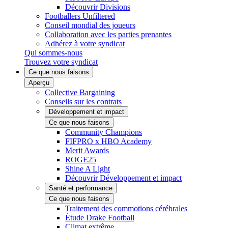
Découvrir Divisions
Footballers Unfiltered
Conseil mondial des joueurs
Collaboration avec les parties prenantes
Adhérez à votre syndicat
Qui sommes-nous
Trouvez votre syndicat
Ce que nous faisons
Aperçu
Collective Bargaining
Conseils sur les contrats
Développement et impact
Ce que nous faisons
Community Champions
FIFPRO x HBO Academy
Merit Awards
ROGE25
Shine A Light
Découvrir Développement et impact
Santé et performance
Ce que nous faisons
Traitement des commotions cérébrales
Étude Drake Football
Climat extrême