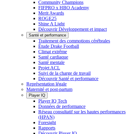
Community Champions
FIFPRO x HBO Academy
Merit Awards
ROGE25
Shine A Light
Découvrir Développement et impact
Santé et performance
Traitement des commotions cérébrales
Étude Drake Football
Climat extrême
Santé cardiaque
Santé mentale
Projet ACL
Suivi de la charge de travail
Découvrir Santé et performance
Représentation légale
Maternité et post-partum
Player IQ
Player IQ Tech
Données de performance
Réseau consultatif sur les hautes performances
(HPAN)
Foresight
Rapports
Découvrir Player IQ