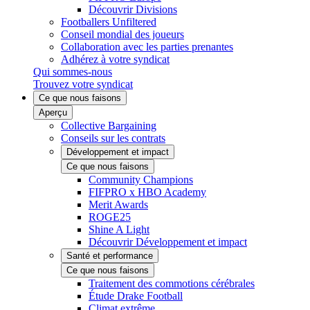
Découvrir Divisions
Footballers Unfiltered
Conseil mondial des joueurs
Collaboration avec les parties prenantes
Adhérez à votre syndicat
Qui sommes-nous
Trouvez votre syndicat
Ce que nous faisons
Aperçu
Collective Bargaining
Conseils sur les contrats
Développement et impact
Ce que nous faisons
Community Champions
FIFPRO x HBO Academy
Merit Awards
ROGE25
Shine A Light
Découvrir Développement et impact
Santé et performance
Ce que nous faisons
Traitement des commotions cérébrales
Étude Drake Football
Climat extrême