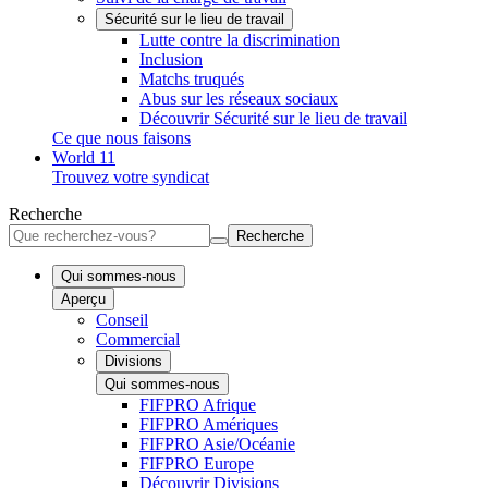
Sécurité sur le lieu de travail
Lutte contre la discrimination
Inclusion
Matchs truqués
Abus sur les réseaux sociaux
Découvrir Sécurité sur le lieu de travail
Ce que nous faisons
World 11
Trouvez votre syndicat
Recherche
Recherche
Qui sommes-nous
Aperçu
Conseil
Commercial
Divisions
Qui sommes-nous
FIFPRO Afrique
FIFPRO Amériques
FIFPRO Asie/Océanie
FIFPRO Europe
Découvrir Divisions