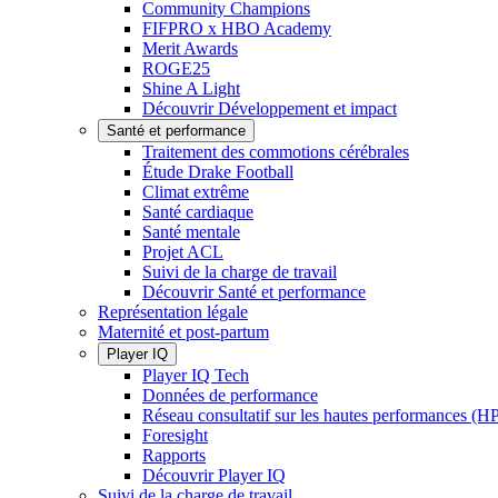
Community Champions
FIFPRO x HBO Academy
Merit Awards
ROGE25
Shine A Light
Découvrir Développement et impact
Santé et performance
Traitement des commotions cérébrales
Étude Drake Football
Climat extrême
Santé cardiaque
Santé mentale
Projet ACL
Suivi de la charge de travail
Découvrir Santé et performance
Représentation légale
Maternité et post-partum
Player IQ
Player IQ Tech
Données de performance
Réseau consultatif sur les hautes performances (
Foresight
Rapports
Découvrir Player IQ
Suivi de la charge de travail