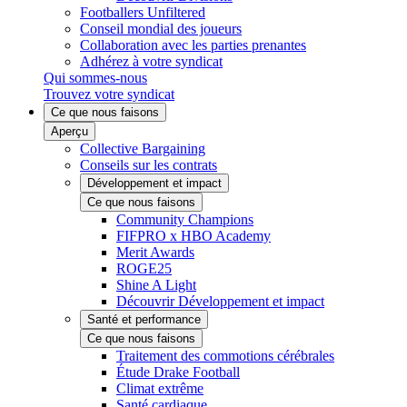
Footballers Unfiltered
Conseil mondial des joueurs
Collaboration avec les parties prenantes
Adhérez à votre syndicat
Qui sommes-nous
Trouvez votre syndicat
Ce que nous faisons
Aperçu
Collective Bargaining
Conseils sur les contrats
Développement et impact
Ce que nous faisons
Community Champions
FIFPRO x HBO Academy
Merit Awards
ROGE25
Shine A Light
Découvrir Développement et impact
Santé et performance
Ce que nous faisons
Traitement des commotions cérébrales
Étude Drake Football
Climat extrême
Santé cardiaque