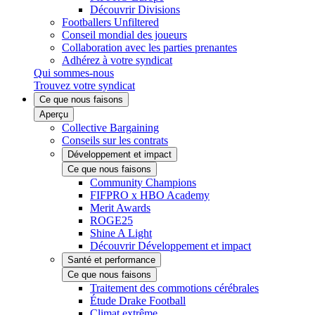
Découvrir Divisions
Footballers Unfiltered
Conseil mondial des joueurs
Collaboration avec les parties prenantes
Adhérez à votre syndicat
Qui sommes-nous
Trouvez votre syndicat
Ce que nous faisons
Aperçu
Collective Bargaining
Conseils sur les contrats
Développement et impact
Ce que nous faisons
Community Champions
FIFPRO x HBO Academy
Merit Awards
ROGE25
Shine A Light
Découvrir Développement et impact
Santé et performance
Ce que nous faisons
Traitement des commotions cérébrales
Étude Drake Football
Climat extrême