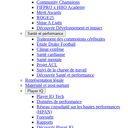
Community Champions
FIFPRO x HBO Academy
Merit Awards
ROGE25
Shine A Light
Découvrir Développement et impact
Santé et performance
Traitement des commotions cérébrales
Étude Drake Football
Climat extrême
Santé cardiaque
Santé mentale
Projet ACL
Suivi de la charge de travail
Découvrir Santé et performance
Représentation légale
Maternité et post-partum
Player IQ
Player IQ Tech
Données de performance
Réseau consultatif sur les hautes performances
(HPAN)
Foresight
Rapports
Découvrir Player IQ