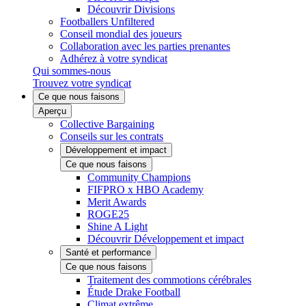
Découvrir Divisions
Footballers Unfiltered
Conseil mondial des joueurs
Collaboration avec les parties prenantes
Adhérez à votre syndicat
Qui sommes-nous
Trouvez votre syndicat
Ce que nous faisons
Aperçu
Collective Bargaining
Conseils sur les contrats
Développement et impact
Ce que nous faisons
Community Champions
FIFPRO x HBO Academy
Merit Awards
ROGE25
Shine A Light
Découvrir Développement et impact
Santé et performance
Ce que nous faisons
Traitement des commotions cérébrales
Étude Drake Football
Climat extrême