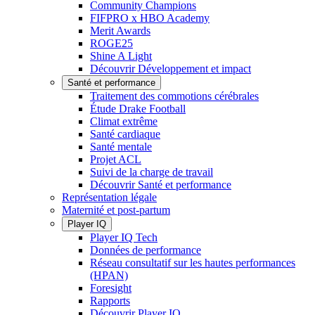
Community Champions
FIFPRO x HBO Academy
Merit Awards
ROGE25
Shine A Light
Découvrir Développement et impact
Santé et performance
Traitement des commotions cérébrales
Étude Drake Football
Climat extrême
Santé cardiaque
Santé mentale
Projet ACL
Suivi de la charge de travail
Découvrir Santé et performance
Représentation légale
Maternité et post-partum
Player IQ
Player IQ Tech
Données de performance
Réseau consultatif sur les hautes performances
(HPAN)
Foresight
Rapports
Découvrir Player IQ