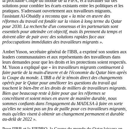
la prochaine Coupe du monde de la FIFA, et à travailler sur des
solutions pour combler les écarts existants entre les politiques et les
pratiques. S'adressant ouvertement aux travailleurs migrants,
l'assistant Al-Obaidly a reconnu que
« la mise en œuvre des
réformes du travail est fondée sur la vision à long terme du Qatar
pour 2030. La recherche d'un consensus et les partenariats sont
essentiels pour atteindre cet objectif, mais ils prennent du temps et
doivent aller de pair avec des solutions rapides face aux
préoccupations immédiates des travailleurs migrants ».
Ambet Yuson, secrétaire général de l'IBB, a exprimé son soutien aux
leaders communautaires et aux représentants des travailleurs dans
leurs demandes pour que les droits et les protections soient respectés.
M. Yuson a expliqué que «
les
travailleurs migrants continueront à
faire partie de la main-d'œuvre et de l'économie du Qatar bien après
la Coupe du monde. L'IBB a été le témoin direct des changements
opérés par le Qatar pour améliorer les questions du travail qui
touchent le bien-être et les droits de milliers de travailleurs migrants.
Bien que beaucoup reste à faire pour que les réformes se
concrétisent et soient mises en œuvre de manière durable, nous
sommes confiants dans l'engagement du MADLSA à faire en sorte
qu'elles ne soient pas un feu de paille pour ces travailleurs migrants,
mais qu'elles visent à obtenir un changement permanent et durable
au-delà de 2022 ».
Pour l'IBB et la FIFPRO, la Coupe du monde du Qatar laissera en