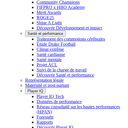
Community Champions
FIFPRO x HBO Academy
Merit Awards
ROGE25
Shine A Light
Découvrir Développement et impact
Santé et performance
Traitement des commotions cérébrales
Étude Drake Football
Climat extrême
Santé cardiaque
Santé mentale
Projet ACL
Suivi de la charge de travail
Découvrir Santé et performance
Représentation légale
Maternité et post-partum
Player IQ
Player IQ Tech
Données de performance
Réseau consultatif sur les hautes performances
(HPAN)
Foresight
Rapports
Découvrir Player IQ