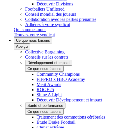
Découvrir Divisions
Footballers Unfiltered
Conseil mondial des joueurs
Collaboration avec les parties prenantes
Adhérez à votre syndicat
Qui sommes-nous
Trouvez votre syndicat
Ce que nous faisons
Aperçu
Collective Bargaining
Conseils sur les contrats
Développement et impact
Ce que nous faisons
Community Champions
FIFPRO x HBO Academy
Merit Awards
ROGE25
Shine A Light
Découvrir Développement et impact
Santé et performance
Ce que nous faisons
Traitement des commotions cérébrales
Étude Drake Football
Climat extrême