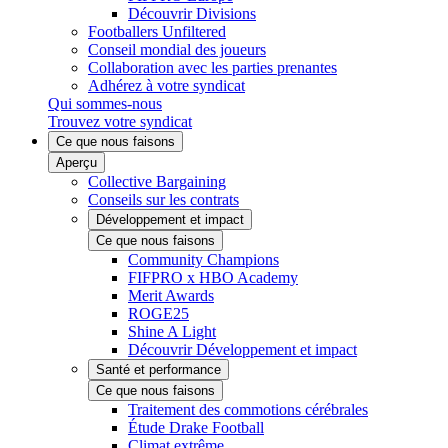
Découvrir Divisions
Footballers Unfiltered
Conseil mondial des joueurs
Collaboration avec les parties prenantes
Adhérez à votre syndicat
Qui sommes-nous
Trouvez votre syndicat
Ce que nous faisons
Aperçu
Collective Bargaining
Conseils sur les contrats
Développement et impact
Ce que nous faisons
Community Champions
FIFPRO x HBO Academy
Merit Awards
ROGE25
Shine A Light
Découvrir Développement et impact
Santé et performance
Ce que nous faisons
Traitement des commotions cérébrales
Étude Drake Football
Climat extrême