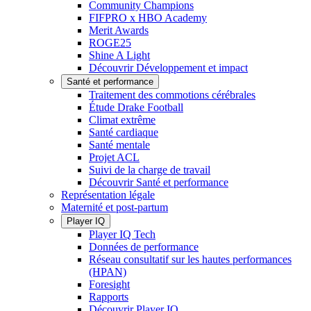
Community Champions
FIFPRO x HBO Academy
Merit Awards
ROGE25
Shine A Light
Découvrir Développement et impact
Santé et performance
Traitement des commotions cérébrales
Étude Drake Football
Climat extrême
Santé cardiaque
Santé mentale
Projet ACL
Suivi de la charge de travail
Découvrir Santé et performance
Représentation légale
Maternité et post-partum
Player IQ
Player IQ Tech
Données de performance
Réseau consultatif sur les hautes performances
(HPAN)
Foresight
Rapports
Découvrir Player IQ