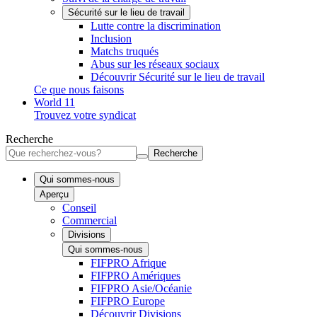
Sécurité sur le lieu de travail
Lutte contre la discrimination
Inclusion
Matchs truqués
Abus sur les réseaux sociaux
Découvrir Sécurité sur le lieu de travail
Ce que nous faisons
World 11
Trouvez votre syndicat
Recherche
Recherche
Qui sommes-nous
Aperçu
Conseil
Commercial
Divisions
Qui sommes-nous
FIFPRO Afrique
FIFPRO Amériques
FIFPRO Asie/Océanie
FIFPRO Europe
Découvrir Divisions