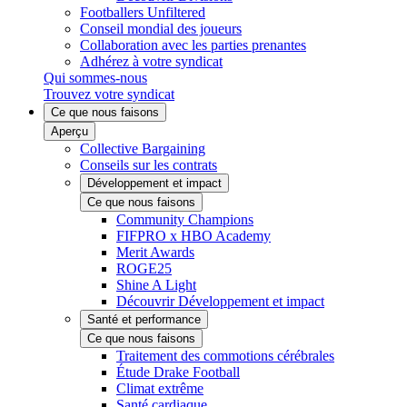
Footballers Unfiltered
Conseil mondial des joueurs
Collaboration avec les parties prenantes
Adhérez à votre syndicat
Qui sommes-nous
Trouvez votre syndicat
Ce que nous faisons
Aperçu
Collective Bargaining
Conseils sur les contrats
Développement et impact
Ce que nous faisons
Community Champions
FIFPRO x HBO Academy
Merit Awards
ROGE25
Shine A Light
Découvrir Développement et impact
Santé et performance
Ce que nous faisons
Traitement des commotions cérébrales
Étude Drake Football
Climat extrême
Santé cardiaque