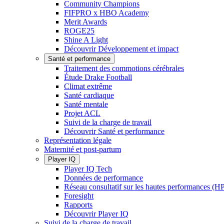
Community Champions
FIFPRO x HBO Academy
Merit Awards
ROGE25
Shine A Light
Découvrir Développement et impact
Santé et performance
Traitement des commotions cérébrales
Étude Drake Football
Climat extrême
Santé cardiaque
Santé mentale
Projet ACL
Suivi de la charge de travail
Découvrir Santé et performance
Représentation légale
Maternité et post-partum
Player IQ
Player IQ Tech
Données de performance
Réseau consultatif sur les hautes performances (
Foresight
Rapports
Découvrir Player IQ
Suivi de la charge de travail