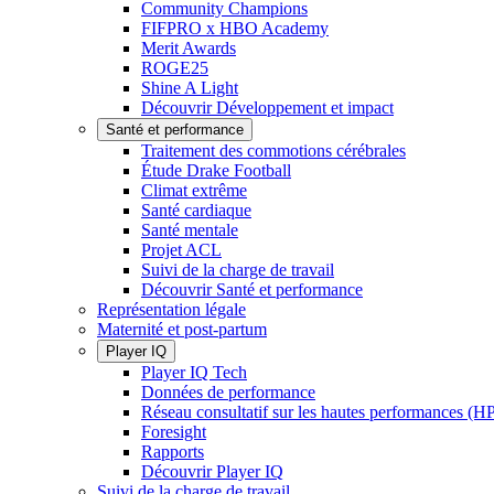
Community Champions
FIFPRO x HBO Academy
Merit Awards
ROGE25
Shine A Light
Découvrir Développement et impact
Santé et performance
Traitement des commotions cérébrales
Étude Drake Football
Climat extrême
Santé cardiaque
Santé mentale
Projet ACL
Suivi de la charge de travail
Découvrir Santé et performance
Représentation légale
Maternité et post-partum
Player IQ
Player IQ Tech
Données de performance
Réseau consultatif sur les hautes performances (
Foresight
Rapports
Découvrir Player IQ
Suivi de la charge de travail