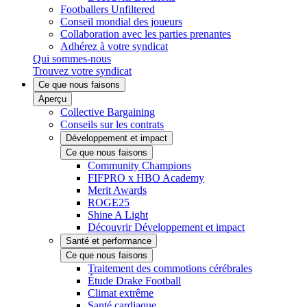
Footballers Unfiltered
Conseil mondial des joueurs
Collaboration avec les parties prenantes
Adhérez à votre syndicat
Qui sommes-nous
Trouvez votre syndicat
Ce que nous faisons
Aperçu
Collective Bargaining
Conseils sur les contrats
Développement et impact
Ce que nous faisons
Community Champions
FIFPRO x HBO Academy
Merit Awards
ROGE25
Shine A Light
Découvrir Développement et impact
Santé et performance
Ce que nous faisons
Traitement des commotions cérébrales
Étude Drake Football
Climat extrême
Santé cardiaque