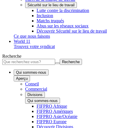
Sécurité sur le lieu de travail
Lutte contre la discrimination
Inclusion
Matchs truqués
Abus sur les réseaux sociaux
Découvrir Sécurité sur le lieu de travail
Ce que nous faisons
World 11
Trouvez votre syndicat
Recherche
Recherche
Qui sommes-nous
Aperçu
Conseil
Commercial
Divisions
Qui sommes-nous
FIFPRO Afrique
FIFPRO Amériques
FIFPRO Asie/Océanie
FIFPRO Europe
Découvrir Divisions