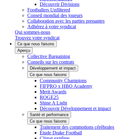
Découvrir Divisions
Footballers Unfiltered
Conseil mondial des joueurs
Collaboration avec les parties prenantes
Adhérez à votre syndicat
Qui sommes-nous
Trouvez votre syndicat
Ce que nous faisons
Aperçu
Collective Bargaining
Conseils sur les contrats
Développement et impact
Ce que nous faisons
Community Champions
FIFPRO x HBO Academy
Merit Awards
ROGE25
Shine A Light
Découvrir Développement et impact
Santé et performance
Ce que nous faisons
Traitement des commotions cérébrales
Étude Drake Football
Climat extrême