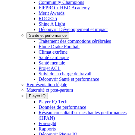
Community Champions
FIFPRO x HBO Academy
Merit Awards
ROGE25
Shine A Light
Découvrir Développement et impact
Santé et performance
Traitement des commotions cérébrales
Étude Drake Football
Climat extrême
Santé cardiaque
Santé mentale
Projet ACL
Suivi de la charge de travail
Découvrir Santé et performance
Représentation légale
Maternité et post-partum
Player IQ
Player IQ Tech
Données de performance
Réseau consultatif sur les hautes performances
(HPAN)
Foresight
Rapports
Découvrir Player IQ