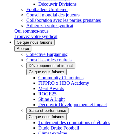
Découvrir Divisions
Footballers Unfiltered
Conseil mondial des joueurs
Collaboration avec les parties prenantes
Adhérez à votre syndicat
Qui sommes-nous
Trouvez votre syndicat
Ce que nous faisons
Aperçu
Collective Bargaining
Conseils sur les contrats
Développement et impact
Ce que nous faisons
Community Champions
FIFPRO x HBO Academy
Merit Awards
ROGE25
Shine A Light
Découvrir Développement et impact
Santé et performance
Ce que nous faisons
Traitement des commotions cérébrales
Étude Drake Football
Climat extrême