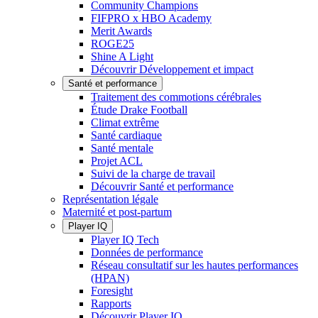
Community Champions
FIFPRO x HBO Academy
Merit Awards
ROGE25
Shine A Light
Découvrir Développement et impact
Santé et performance
Traitement des commotions cérébrales
Étude Drake Football
Climat extrême
Santé cardiaque
Santé mentale
Projet ACL
Suivi de la charge de travail
Découvrir Santé et performance
Représentation légale
Maternité et post-partum
Player IQ
Player IQ Tech
Données de performance
Réseau consultatif sur les hautes performances
(HPAN)
Foresight
Rapports
Découvrir Player IQ