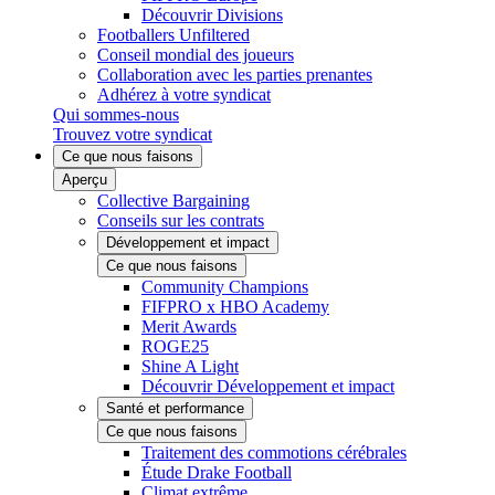
Découvrir Divisions
Footballers Unfiltered
Conseil mondial des joueurs
Collaboration avec les parties prenantes
Adhérez à votre syndicat
Qui sommes-nous
Trouvez votre syndicat
Ce que nous faisons
Aperçu
Collective Bargaining
Conseils sur les contrats
Développement et impact
Ce que nous faisons
Community Champions
FIFPRO x HBO Academy
Merit Awards
ROGE25
Shine A Light
Découvrir Développement et impact
Santé et performance
Ce que nous faisons
Traitement des commotions cérébrales
Étude Drake Football
Climat extrême