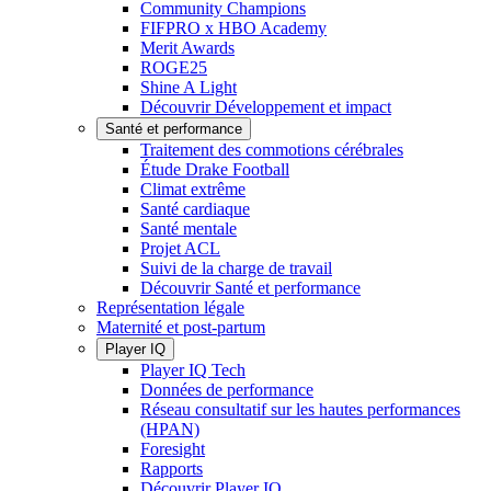
Community Champions
FIFPRO x HBO Academy
Merit Awards
ROGE25
Shine A Light
Découvrir Développement et impact
Santé et performance
Traitement des commotions cérébrales
Étude Drake Football
Climat extrême
Santé cardiaque
Santé mentale
Projet ACL
Suivi de la charge de travail
Découvrir Santé et performance
Représentation légale
Maternité et post-partum
Player IQ
Player IQ Tech
Données de performance
Réseau consultatif sur les hautes performances
(HPAN)
Foresight
Rapports
Découvrir Player IQ