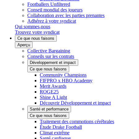
Footballers Unfiltered
Conseil mondial des joueurs
Collaboration avec les parties prenantes
Adhérez à votre syndicat
Qui sommes-nous
Trouvez votre syndicat
Ce que nous faisons
Aperçu
Collective Bargaining
Conseils sur les contrats
Développement et impact
Ce que nous faisons
Community Champions
FIFPRO x HBO Academy
Merit Awards
ROGE25
Shine A Light
Découvrir Développement et impact
Santé et performance
Ce que nous faisons
Traitement des commotions cérébrales
Étude Drake Football
Climat extrême
Santé cardiaque