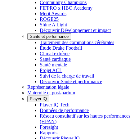
Community Champions
FIFPRO x HBO Academy
Merit Awards
ROGE25
Shine A Light
Découvrir Développement et impact
Santé et performance
Traitement des commotions cérébrales
Étude Drake Football
Climat extrême
Santé cardiaque
Santé mentale
Projet ACL
Suivi de la charge de travail
Découvrir Santé et performance
Représentation légale
Maternité et post-partum
Player IQ
Player IQ Tech
Données de performance
Réseau consultatif sur les hautes performances
(HPAN)
Foresight
Rapports
Découvrir Player IQ