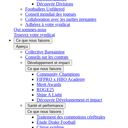
Découvrir Divisions
Footballers Unfiltered
Conseil mondial des joueurs
Collaboration avec les parties prenantes
Adhérez à votre syndicat
Qui sommes-nous
Trouvez votre syndicat
Ce que nous faisons
Aperçu
Collective Bargaining
Conseils sur les contrats
Développement et impact
Ce que nous faisons
Community Champions
FIFPRO x HBO Academy
Merit Awards
ROGE25
Shine A Light
Découvrir Développement et impact
Santé et performance
Ce que nous faisons
Traitement des commotions cérébrales
Étude Drake Football
Climat extrême