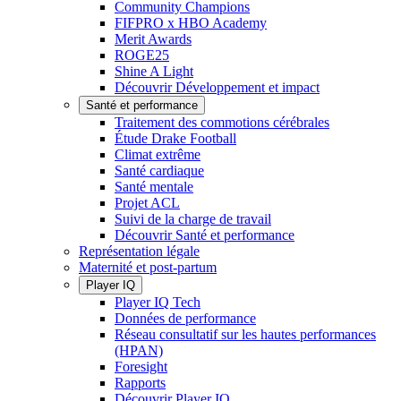
Community Champions
FIFPRO x HBO Academy
Merit Awards
ROGE25
Shine A Light
Découvrir Développement et impact
Santé et performance
Traitement des commotions cérébrales
Étude Drake Football
Climat extrême
Santé cardiaque
Santé mentale
Projet ACL
Suivi de la charge de travail
Découvrir Santé et performance
Représentation légale
Maternité et post-partum
Player IQ
Player IQ Tech
Données de performance
Réseau consultatif sur les hautes performances
(HPAN)
Foresight
Rapports
Découvrir Player IQ