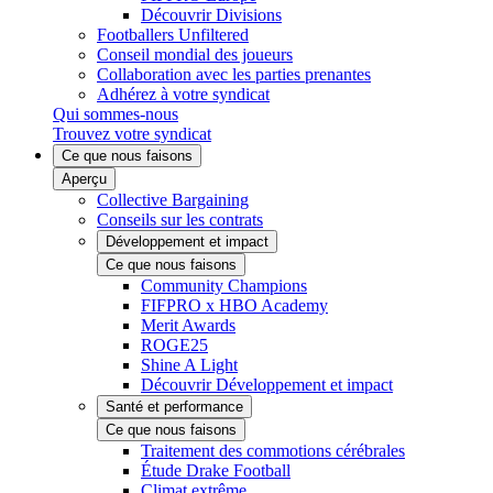
Découvrir Divisions
Footballers Unfiltered
Conseil mondial des joueurs
Collaboration avec les parties prenantes
Adhérez à votre syndicat
Qui sommes-nous
Trouvez votre syndicat
Ce que nous faisons
Aperçu
Collective Bargaining
Conseils sur les contrats
Développement et impact
Ce que nous faisons
Community Champions
FIFPRO x HBO Academy
Merit Awards
ROGE25
Shine A Light
Découvrir Développement et impact
Santé et performance
Ce que nous faisons
Traitement des commotions cérébrales
Étude Drake Football
Climat extrême