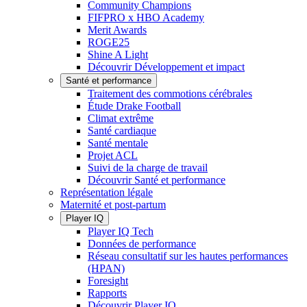
Community Champions
FIFPRO x HBO Academy
Merit Awards
ROGE25
Shine A Light
Découvrir Développement et impact
Santé et performance
Traitement des commotions cérébrales
Étude Drake Football
Climat extrême
Santé cardiaque
Santé mentale
Projet ACL
Suivi de la charge de travail
Découvrir Santé et performance
Représentation légale
Maternité et post-partum
Player IQ
Player IQ Tech
Données de performance
Réseau consultatif sur les hautes performances
(HPAN)
Foresight
Rapports
Découvrir Player IQ