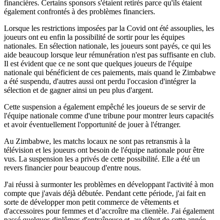
financières. Certains sponsors s'étaient retirés parce qu'ils étaient
également confrontés à des problèmes financiers.
Lorsque les restrictions imposées par la Covid ont été assouplies, les
joueurs ont eu enfin la possibilité de sortir pour les équipes
nationales. En sélection nationale, les joueurs sont payés, ce qui les
aide beaucoup lorsque leur rémunération n'est pas suffisante en club.
Il est évident que ce ne sont que quelques joueurs de l'équipe
nationale qui bénéficient de ces paiements, mais quand le Zimbabwe
a été suspendu, d'autres aussi ont perdu l'occasion d'intégrer la
sélection et de gagner ainsi un peu plus d'argent.
Cette suspension a également empêché les joueurs de se servir de
l'équipe nationale comme d'une tribune pour montrer leurs capacités
et avoir éventuellement l'opportunité de jouer à l'étranger.
Au Zimbabwe, les matchs locaux ne sont pas retransmis à la
télévision et les joueurs ont besoin de l'équipe nationale pour être
vus. La suspension les a privés de cette possibilité. Elle a été un
revers financier pour beaucoup d'entre nous.
J'ai réussi à surmonter les problèmes en développant l'activité à mon
compte que j'avais déjà débutée. Pendant cette période, j'ai fait en
sorte de développer mon petit commerce de vêtements et
d'accessoires pour femmes et d’accroître ma clientèle. J'ai également
passé quelques diplômes d'entraîneuse et, au début de cette année,