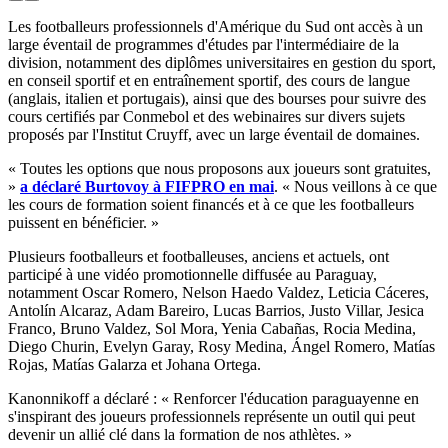
Les footballeurs professionnels d'Amérique du Sud ont accès à un
large éventail de programmes d'études par l'intermédiaire de la
division, notamment des diplômes universitaires en gestion du sport,
en conseil sportif et en entraînement sportif, des cours de langue
(anglais, italien et portugais), ainsi que des bourses pour suivre des
cours certifiés par Conmebol et des webinaires sur divers sujets
proposés par l'Institut Cruyff, avec un large éventail de domaines.
« Toutes les options que nous proposons aux joueurs sont gratuites,
»
a déclaré Burtovoy à FIFPRO en mai
. « Nous veillons à ce que
les cours de formation soient financés et à ce que les footballeurs
puissent en bénéficier. »
Plusieurs footballeurs et footballeuses, anciens et actuels, ont
participé à une vidéo promotionnelle diffusée au Paraguay,
notamment Oscar Romero, Nelson Haedo Valdez, Leticia Cáceres,
Antolín Alcaraz, Adam Bareiro, Lucas Barrios, Justo Villar, Jesica
Franco, Bruno Valdez, Sol Mora, Yenia Cabañas, Rocia Medina,
Diego Churin, Evelyn Garay, Rosy Medina, Ángel Romero, Matías
Rojas, Matías Galarza et Johana Ortega.
Kanonnikoff a déclaré : « Renforcer l'éducation paraguayenne en
s'inspirant des joueurs professionnels représente un outil qui peut
devenir un allié clé dans la formation de nos athlètes. »