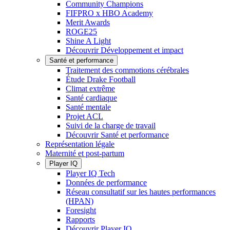
Community Champions
FIFPRO x HBO Academy
Merit Awards
ROGE25
Shine A Light
Découvrir Développement et impact
Santé et performance
Traitement des commotions cérébrales
Étude Drake Football
Climat extrême
Santé cardiaque
Santé mentale
Projet ACL
Suivi de la charge de travail
Découvrir Santé et performance
Représentation légale
Maternité et post-partum
Player IQ
Player IQ Tech
Données de performance
Réseau consultatif sur les hautes performances
(HPAN)
Foresight
Rapports
Découvrir Player IQ