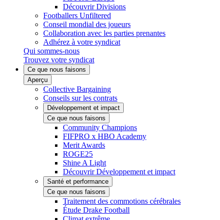
Découvrir Divisions
Footballers Unfiltered
Conseil mondial des joueurs
Collaboration avec les parties prenantes
Adhérez à votre syndicat
Qui sommes-nous
Trouvez votre syndicat
Ce que nous faisons
Aperçu
Collective Bargaining
Conseils sur les contrats
Développement et impact
Ce que nous faisons
Community Champions
FIFPRO x HBO Academy
Merit Awards
ROGE25
Shine A Light
Découvrir Développement et impact
Santé et performance
Ce que nous faisons
Traitement des commotions cérébrales
Étude Drake Football
Climat extrême