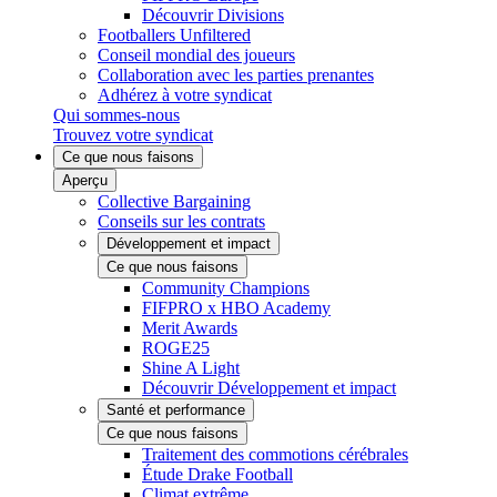
Découvrir Divisions
Footballers Unfiltered
Conseil mondial des joueurs
Collaboration avec les parties prenantes
Adhérez à votre syndicat
Qui sommes-nous
Trouvez votre syndicat
Ce que nous faisons
Aperçu
Collective Bargaining
Conseils sur les contrats
Développement et impact
Ce que nous faisons
Community Champions
FIFPRO x HBO Academy
Merit Awards
ROGE25
Shine A Light
Découvrir Développement et impact
Santé et performance
Ce que nous faisons
Traitement des commotions cérébrales
Étude Drake Football
Climat extrême