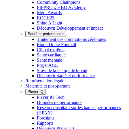
Community Champions
FIFPRO x HBO Academy
Merit Awards
ROGE25
Shine A Light
Découvrir Développement et impact
Santé et performance
Traitement des commotions cérébrales
Étude Drake Football
Climat extrême
Santé cardiaque
Santé mentale
Projet ACL
Suivi de la charge de travail
Découvrir Santé et performance
Représentation légale
Maternité et post-partum
Player IQ
Player IQ Tech
Données de performance
Réseau consultatif sur les hautes performances
(HPAN)
Foresight
Rapports
Découvrir Player IQ