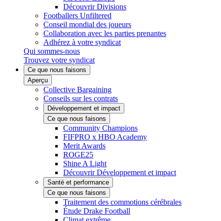
Découvrir Divisions
Footballers Unfiltered
Conseil mondial des joueurs
Collaboration avec les parties prenantes
Adhérez à votre syndicat
Qui sommes-nous
Trouvez votre syndicat
Ce que nous faisons
Aperçu
Collective Bargaining
Conseils sur les contrats
Développement et impact
Ce que nous faisons
Community Champions
FIFPRO x HBO Academy
Merit Awards
ROGE25
Shine A Light
Découvrir Développement et impact
Santé et performance
Ce que nous faisons
Traitement des commotions cérébrales
Étude Drake Football
Climat extrême