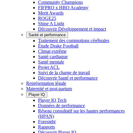
Community Champions
FIFPRO x HBO Academy
Merit Awards
ROGE25
Shine A Light
Découvrir Développement et impact
Santé et performance
Traitement des commotions cérébrales
Étude Drake Football
Climat extrême
Santé cardiaque
Santé mentale
Projet ACL
Suivi de la charge de travail
Découvrir Santé et performance
Représentation légale
Maternité et post-partum
Player IQ
Player IQ Tech
Données de performance
Réseau consultatif sur les hautes performances
(HPAN)
Foresight
Rapports
Découvrir Player IQ