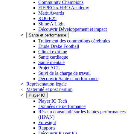
Community Champions
FIFPRO x HBO Academy
Merit Awards
ROGE25
Shine A Light
Découvrir Développement et impact
Santé et performance
Traitement des commotions cérébrales
Étude Drake Football
Climat extrême
Santé cardiaque
Santé mentale
Projet ACL
Suivi de la charge de travail
Découvrir Santé et performance
Représentation légale
Maternité et post-partum
Player IQ
Player IQ Tech
Données de performance
Réseau consultatif sur les hautes performances
(HPAN)
Foresight
Rapports
Découvrir Player IQ