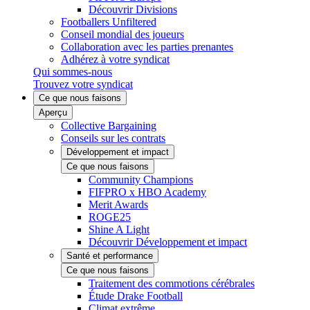
Découvrir Divisions
Footballers Unfiltered
Conseil mondial des joueurs
Collaboration avec les parties prenantes
Adhérez à votre syndicat
Qui sommes-nous
Trouvez votre syndicat
Ce que nous faisons
Aperçu
Collective Bargaining
Conseils sur les contrats
Développement et impact
Ce que nous faisons
Community Champions
FIFPRO x HBO Academy
Merit Awards
ROGE25
Shine A Light
Découvrir Développement et impact
Santé et performance
Ce que nous faisons
Traitement des commotions cérébrales
Étude Drake Football
Climat extrême