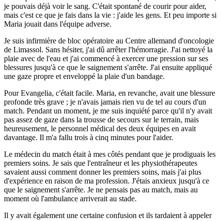
je pouvais déjà voir le sang. C'était spontané de courir pour aider,
mais c'est ce que je fais dans la vie : j'aide les gens. Et peu importe si
Maria jouait dans l'équipe adverse.
Je suis infirmière de bloc opératoire au Centre allemand d'oncologie
de Limassol. Sans hésiter, j'ai dû arrêter l'hémorragie. J'ai nettoyé la
plaie avec de l'eau et j'ai commencé à exercer une pression sur ses
blessures jusqu'à ce que le saignement s'arrête. J'ai ensuite appliqué
une gaze propre et enveloppé la plaie d'un bandage.
Pour Evangelia, c'était facile. Maria, en revanche, avait une blessure
profonde très grave ; je n'avais jamais rien vu de tel au cours d'un
match. Pendant un moment, je me suis inquiété parce qu'il n'y avait
pas assez de gaze dans la trousse de secours sur le terrain, mais
heureusement, le personnel médical des deux équipes en avait
davantage. Il m'a fallu trois à cinq minutes pour l'aider.
Le médecin du match était à mes côtés pendant que je prodiguais les
premiers soins. Je sais que l'entraîneur et les physiothérapeutes
savaient aussi comment donner les premiers soins, mais j'ai plus
d'expérience en raison de ma profession. J'étais anxieux jusqu'à ce
que le saignement s'arrête. Je ne pensais pas au match, mais au
moment où l'ambulance arriverait au stade.
Il y avait également une certaine confusion et ils tardaient à appeler