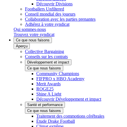
Découvrir Divisions
Footballers Unfiltered
Conseil mondial des joueurs
Collaboration avec les parties prenantes
Adhérez à votre syndicat
Qui sommes-nous
Trouvez votre syndicat
Ce que nous faisons
Aperçu
Collective Bargaining
Conseils sur les contrats
Développement et impact
Ce que nous faisons
Community Champions
FIFPRO x HBO Academy
Merit Awards
ROGE25
Shine A Light
Découvrir Développement et impact
Santé et performance
Ce que nous faisons
Traitement des commotions cérébrales
Étude Drake Football
Climat extrême