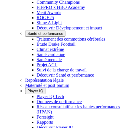
Community Champions
FIFPRO x HBO Academy
Merit Awards
ROGE25
Shine A Light
Découvrir Développement et impact
Santé et performance
Traitement des commotions cérébrales
Étude Drake Football
Climat extrême
Santé cardiaque
Santé mentale
Projet ACL
Suivi de la charge de travail
Découvrir Santé et performance
Représentation légale
Maternité et post-partum
Player IQ
Player IQ Tech
Données de performance
Réseau consultatif sur les hautes performances
(HPAN)
Foresight
Rapports
Découvrir Player IQ