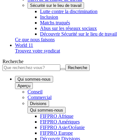
Sécurité sur le lieu de travail
Lutte contre la discrimination
Inclusion
Matchs truqués
Abus sur les réseaux sociaux
Découvrir Sécurité sur le lieu de travail
Ce que nous faisons
World 11
Trouvez votre syndicat
Recherche
Recherche
Qui sommes-nous
Aperçu
Conseil
Commercial
Divisions
Qui sommes-nous
FIFPRO Afrique
FIFPRO Amériques
FIFPRO Asie/Océanie
FIFPRO Europe
Découvrir Divisions