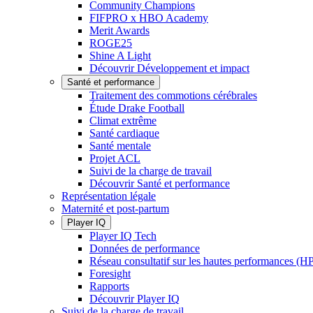
Community Champions
FIFPRO x HBO Academy
Merit Awards
ROGE25
Shine A Light
Découvrir Développement et impact
Santé et performance
Traitement des commotions cérébrales
Étude Drake Football
Climat extrême
Santé cardiaque
Santé mentale
Projet ACL
Suivi de la charge de travail
Découvrir Santé et performance
Représentation légale
Maternité et post-partum
Player IQ
Player IQ Tech
Données de performance
Réseau consultatif sur les hautes performances (
Foresight
Rapports
Découvrir Player IQ
Suivi de la charge de travail