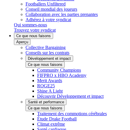
Footballers Unfiltered
Conseil mondial des joueurs
Collaboration avec les parties prenantes
Adhérez à votre syndicat
Qui sommes-nous
Trouvez votre syndicat
Ce que nous faisons
Aperçu
Collective Bargaining
Conseils sur les contrats
Développement et impact
Ce que nous faisons
Community Champions
FIFPRO x HBO Academy
Merit Awards
ROGE25
Shine A Light
Découvrir Développement et impact
Santé et performance
Ce que nous faisons
Traitement des commotions cérébrales
Étude Drake Football
Climat extrême
Santé cardiaque