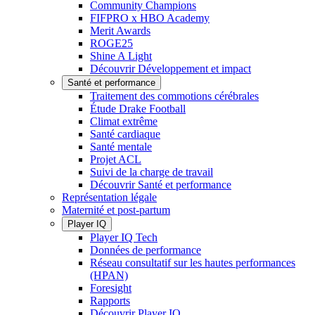
Community Champions
FIFPRO x HBO Academy
Merit Awards
ROGE25
Shine A Light
Découvrir Développement et impact
Santé et performance
Traitement des commotions cérébrales
Étude Drake Football
Climat extrême
Santé cardiaque
Santé mentale
Projet ACL
Suivi de la charge de travail
Découvrir Santé et performance
Représentation légale
Maternité et post-partum
Player IQ
Player IQ Tech
Données de performance
Réseau consultatif sur les hautes performances
(HPAN)
Foresight
Rapports
Découvrir Player IQ