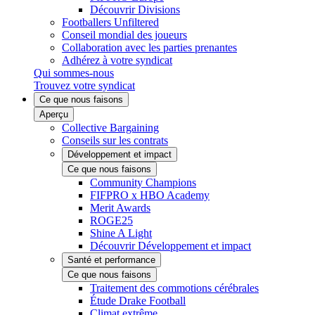
Découvrir Divisions
Footballers Unfiltered
Conseil mondial des joueurs
Collaboration avec les parties prenantes
Adhérez à votre syndicat
Qui sommes-nous
Trouvez votre syndicat
Ce que nous faisons
Aperçu
Collective Bargaining
Conseils sur les contrats
Développement et impact
Ce que nous faisons
Community Champions
FIFPRO x HBO Academy
Merit Awards
ROGE25
Shine A Light
Découvrir Développement et impact
Santé et performance
Ce que nous faisons
Traitement des commotions cérébrales
Étude Drake Football
Climat extrême