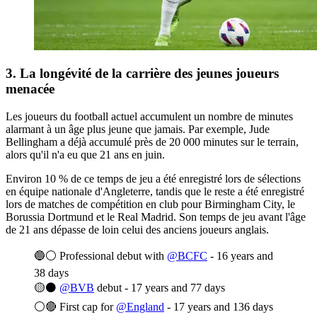
3. La longévité de la carrière des jeunes joueurs
menacée
Les joueurs du football actuel accumulent un nombre de minutes
alarmant à un âge plus jeune que jamais. Par exemple, Jude
Bellingham a déjà accumulé près de 20 000 minutes sur le terrain,
alors qu'il n'a eu que 21 ans en juin.
Environ 10 % de ce temps de jeu a été enregistré lors de sélections
en équipe nationale d'Angleterre, tandis que le reste a été enregistré
lors de matches de compétition en club pour Birmingham City, le
Borussia Dortmund et le Real Madrid. Son temps de jeu avant l'âge
de 21 ans dépasse de loin celui des anciens joueurs anglais.
🔵⚪️ Professional debut with
@BCFC
- 16 years and
38 days
🟡⚫️
@BVB
debut - 17 years and 77 days
⚪🔴️ First cap for
@England
- 17 years and 136 days