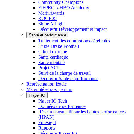
Community Champions
FIFPRO x HBO Academy
Merit Awards
ROGE25
Shine A Light
Découvrir Développement et impact
Santé et performance
Traitement des commotions cérébrales
Étude Drake Football
Climat extrême
Santé cardiaque
Santé mentale
Projet ACL
Suivi de la charge de travail
Découvrir Santé et performance
Représentation légale
Maternité et post-partum
Player IQ
Player IQ Tech
Données de performance
Réseau consultatif sur les hautes performances
(HPAN)
Foresight
Rapports
Découvrir Player IQ