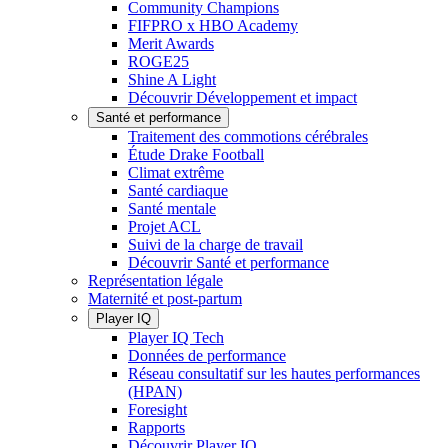
Community Champions
FIFPRO x HBO Academy
Merit Awards
ROGE25
Shine A Light
Découvrir Développement et impact
Santé et performance
Traitement des commotions cérébrales
Étude Drake Football
Climat extrême
Santé cardiaque
Santé mentale
Projet ACL
Suivi de la charge de travail
Découvrir Santé et performance
Représentation légale
Maternité et post-partum
Player IQ
Player IQ Tech
Données de performance
Réseau consultatif sur les hautes performances
(HPAN)
Foresight
Rapports
Découvrir Player IQ