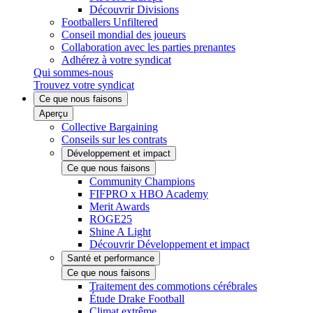
Découvrir Divisions
Footballers Unfiltered
Conseil mondial des joueurs
Collaboration avec les parties prenantes
Adhérez à votre syndicat
Qui sommes-nous
Trouvez votre syndicat
Ce que nous faisons
Aperçu
Collective Bargaining
Conseils sur les contrats
Développement et impact
Ce que nous faisons
Community Champions
FIFPRO x HBO Academy
Merit Awards
ROGE25
Shine A Light
Découvrir Développement et impact
Santé et performance
Ce que nous faisons
Traitement des commotions cérébrales
Étude Drake Football
Climat extrême