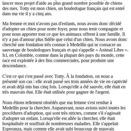
lancer mon projet d'aide au plus grand nombre possible de chiens
des rues. Totty est mon chien, un bouledogue français qui est entré
dans ma vie il y a cinq ans.
Ma femme et moi n'avons pas d'enfants, nous avons donc décidé
d'adopter un chien pour notre foyer, pour nous tenir compagnie et
pour nous apporter tout ce que les animaux offrent à une famille. Il
n'y a pas d'amour plus fidèle que celui d'un chien. Nous avons donc
cherché une fondation très connue à Medellín qui se consacre au
sauvetage de bouledogues français et qui s'appelle « Animal Libre ».
Ici, en Colombie, comme dans la plupart des pays du monde, cette
race est exploitée à des fins commerciales, pour produire une
descendance.
C'est ce qui s'est passé avec Totty. À la fondation, on nous a
présenté son cas : elle avait passé ses trois années de vie en captivité
et avait déjà mis bas cinq fois. Lorsqu'elle a été sauvée, elle était en
très mauvais état. Elle était utilisée pour gagner de l'argent.
Nous étions tellement obsédés que ma femme s'est rendue à
Medellín pour la chercher. Auparavant, nous avions suivi toutes les
procédures d'adoption, qui sont très strictes, comme s'il s'agissait
d'adopter un enfant. Lorsqu'elle est allée la chercher, elle était
hospitalisée et souffrait de nombreuses maladies. Elle s'appelait
Esperanza, mais comme elle avait subi beaucoup de mauvais