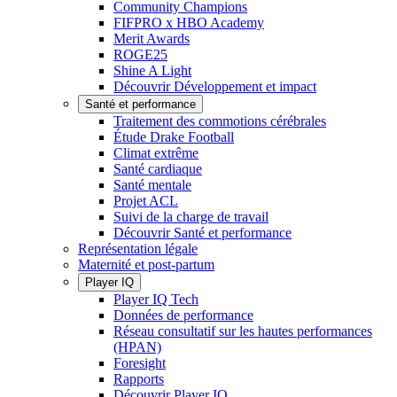
Community Champions
FIFPRO x HBO Academy
Merit Awards
ROGE25
Shine A Light
Découvrir Développement et impact
Santé et performance
Traitement des commotions cérébrales
Étude Drake Football
Climat extrême
Santé cardiaque
Santé mentale
Projet ACL
Suivi de la charge de travail
Découvrir Santé et performance
Représentation légale
Maternité et post-partum
Player IQ
Player IQ Tech
Données de performance
Réseau consultatif sur les hautes performances
(HPAN)
Foresight
Rapports
Découvrir Player IQ