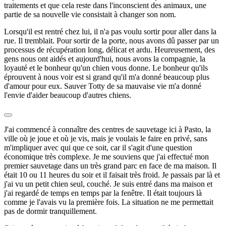
traitements et que cela reste dans l'inconscient des animaux, une
partie de sa nouvelle vie consistait à changer son nom.
Lorsqu'il est rentré chez lui, il n'a pas voulu sortir pour aller dans la
rue. Il tremblait. Pour sortir de la porte, nous avons dû passer par un
processus de récupération long, délicat et ardu. Heureusement, des
gens nous ont aidés et aujourd'hui, nous avons la compagnie, la
loyauté et le bonheur qu'un chien vous donne. Le bonheur qu'ils
éprouvent à nous voir est si grand qu'il m'a donné beaucoup plus
d'amour pour eux. Sauver Totty de sa mauvaise vie m'a donné
l'envie d'aider beaucoup d'autres chiens.
J'ai commencé à connaître des centres de sauvetage ici à Pasto, la
ville où je joue et où je vis, mais je voulais le faire en privé, sans
m'impliquer avec qui que ce soit, car il s'agit d'une question
économique très complexe. Je me souviens que j'ai effectué mon
premier sauvetage dans un très grand parc en face de ma maison. Il
était 10 ou 11 heures du soir et il faisait très froid. Je passais par là et
j'ai vu un petit chien seul, couché. Je suis entré dans ma maison et
j'ai regardé de temps en temps par la fenêtre. Il était toujours là
comme je l'avais vu la première fois. La situation ne me permettait
pas de dormir tranquillement.