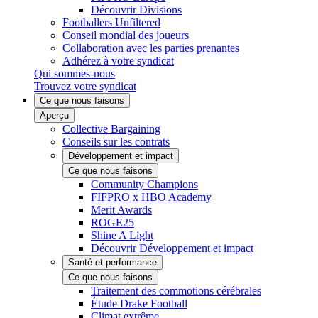
Découvrir Divisions
Footballers Unfiltered
Conseil mondial des joueurs
Collaboration avec les parties prenantes
Adhérez à votre syndicat
Qui sommes-nous
Trouvez votre syndicat
Ce que nous faisons
Aperçu
Collective Bargaining
Conseils sur les contrats
Développement et impact
Ce que nous faisons
Community Champions
FIFPRO x HBO Academy
Merit Awards
ROGE25
Shine A Light
Découvrir Développement et impact
Santé et performance
Ce que nous faisons
Traitement des commotions cérébrales
Étude Drake Football
Climat extrême