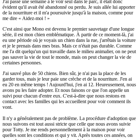
J'ai passé une semaine à le voir seul dans le parc, il était donc
évident qu'il avait été abandonné ou perdu. Je suis allée lui apporter
de la nourriture et il m'a poursuivie jusqu'à la maison, comme pour
me dire « Aidez-moi ! »
C'est ainsi que Mono est devenu le premier sauvetage d'une longue
série, il est mon chien emblématique. À partir de ce moment-là, j'ai
eu une période où je voyais un chien dans la rue, j'arrêtais la voiture
et je le prenais dans mes bras. Mais ce n'était pas durable. Comme
me l'a dit quelqu'un qui travaille dans le milieu animalier, on ne peut
pas sauver la vie de tout le monde, mais on peut changer la vie de
certaines personnes.
J'ai sauvé plus de 50 chiens. Bien sûr, je n'ai pas la place de les
garder tous, mais je leur paie une crèche et de la nourriture. J'en ai
eu 20 en même temps ! Aujourd'hui, j'en ai 12. Heureusement, nous
avons pu les faire adopter. Et nous faisons ce que l'on appelle un
suivi pour chacun d'entre eux. C'est-à-dire que nous restons en
contact avec les familles qui les accueillent pour voir comment ils
vont.
Il n'y a généralement pas de problème. La procédure d'adoption que
nous suivons est tout aussi stricte que celle que nous avons suivie
pour Totty. Je me rends personnellement à la maison pour voir
quelles sont les conditions et qui y vit. Après toutes ces années, on