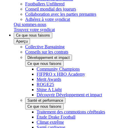
Footballers Unfiltered
Conseil mondial des joueurs
Collaboration avec les parties prenantes
Adhérez à votre syndicat
Qui sommes-nous
Trouvez votre syndicat
Ce que nous faisons
Aperçu
Collective Bargaining
Conseils sur les contrats
Développement et impact
Ce que nous faisons
Community Champions
FIFPRO x HBO Academy
Merit Awards
ROGE25
Shine A Light
Découvrir Développement et impact
Santé et performance
Ce que nous faisons
Traitement des commotions cérébrales
Étude Drake Football
Climat extrême
Santé cardiaque