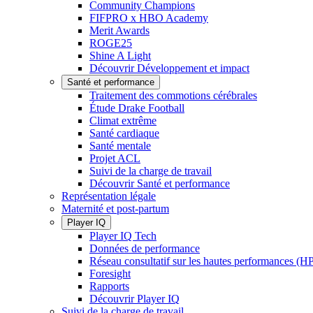
Community Champions
FIFPRO x HBO Academy
Merit Awards
ROGE25
Shine A Light
Découvrir Développement et impact
Santé et performance
Traitement des commotions cérébrales
Étude Drake Football
Climat extrême
Santé cardiaque
Santé mentale
Projet ACL
Suivi de la charge de travail
Découvrir Santé et performance
Représentation légale
Maternité et post-partum
Player IQ
Player IQ Tech
Données de performance
Réseau consultatif sur les hautes performances (
Foresight
Rapports
Découvrir Player IQ
Suivi de la charge de travail