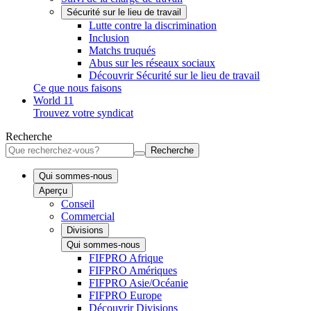
Sécurité sur le lieu de travail
Lutte contre la discrimination
Inclusion
Matchs truqués
Abus sur les réseaux sociaux
Découvrir Sécurité sur le lieu de travail
Ce que nous faisons
World 11
Trouvez votre syndicat
Recherche
Recherche
Qui sommes-nous
Aperçu
Conseil
Commercial
Divisions
Qui sommes-nous
FIFPRO Afrique
FIFPRO Amériques
FIFPRO Asie/Océanie
FIFPRO Europe
Découvrir Divisions