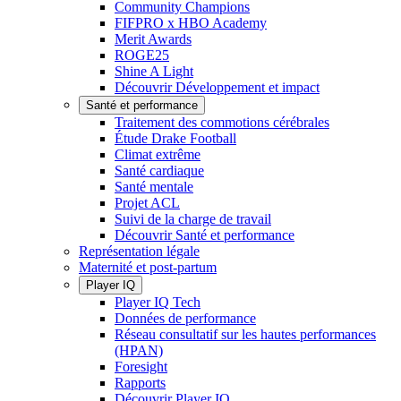
Community Champions
FIFPRO x HBO Academy
Merit Awards
ROGE25
Shine A Light
Découvrir Développement et impact
Santé et performance
Traitement des commotions cérébrales
Étude Drake Football
Climat extrême
Santé cardiaque
Santé mentale
Projet ACL
Suivi de la charge de travail
Découvrir Santé et performance
Représentation légale
Maternité et post-partum
Player IQ
Player IQ Tech
Données de performance
Réseau consultatif sur les hautes performances
(HPAN)
Foresight
Rapports
Découvrir Player IQ