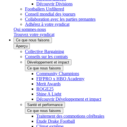
Découvrir Divisions
Footballers Unfiltered
Conseil mondial des joueurs
Collaboration avec les parties prenantes
Adhérez à votre syndicat
Qui sommes-nous
Trouvez votre syndicat
Ce que nous faisons
Aperçu
Collective Bargaining
Conseils sur les contrats
Développement et impact
Ce que nous faisons
Community Champions
FIFPRO x HBO Academy
Merit Awards
ROGE25
Shine A Light
Découvrir Développement et impact
Santé et performance
Ce que nous faisons
Traitement des commotions cérébrales
Étude Drake Football
Climat extrême