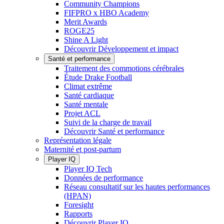
Community Champions
FIFPRO x HBO Academy
Merit Awards
ROGE25
Shine A Light
Découvrir Développement et impact
Santé et performance
Traitement des commotions cérébrales
Étude Drake Football
Climat extrême
Santé cardiaque
Santé mentale
Projet ACL
Suivi de la charge de travail
Découvrir Santé et performance
Représentation légale
Maternité et post-partum
Player IQ
Player IQ Tech
Données de performance
Réseau consultatif sur les hautes performances
(HPAN)
Foresight
Rapports
Découvrir Player IQ