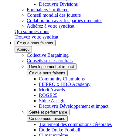
Découvrir Divisions
Footballers Unfiltered
Conseil mondial des joueurs
Collaboration avec les parties prenantes
Adhérez à votre syndicat
Qui sommes-nous
Trouvez votre syndicat
Ce que nous faisons
Aperçu
Collective Bargaining
Conseils sur les contrats
Développement et impact
Ce que nous faisons
Community Champions
FIFPRO x HBO Academy
Merit Awards
ROGE25
Shine A Light
Découvrir Développement et impact
Santé et performance
Ce que nous faisons
Traitement des commotions cérébrales
Étude Drake Football
Climat extrême