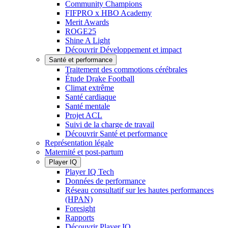
Community Champions
FIFPRO x HBO Academy
Merit Awards
ROGE25
Shine A Light
Découvrir Développement et impact
Santé et performance
Traitement des commotions cérébrales
Étude Drake Football
Climat extrême
Santé cardiaque
Santé mentale
Projet ACL
Suivi de la charge de travail
Découvrir Santé et performance
Représentation légale
Maternité et post-partum
Player IQ
Player IQ Tech
Données de performance
Réseau consultatif sur les hautes performances
(HPAN)
Foresight
Rapports
Découvrir Player IQ