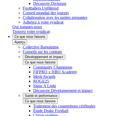
Découvrir Divisions
Footballers Unfiltered
Conseil mondial des joueurs
Collaboration avec les parties prenantes
Adhérez à votre syndicat
Qui sommes-nous
Trouvez votre syndicat
Ce que nous faisons
Aperçu
Collective Bargaining
Conseils sur les contrats
Développement et impact
Ce que nous faisons
Community Champions
FIFPRO x HBO Academy
Merit Awards
ROGE25
Shine A Light
Découvrir Développement et impact
Santé et performance
Ce que nous faisons
Traitement des commotions cérébrales
Étude Drake Football
Climat extrême