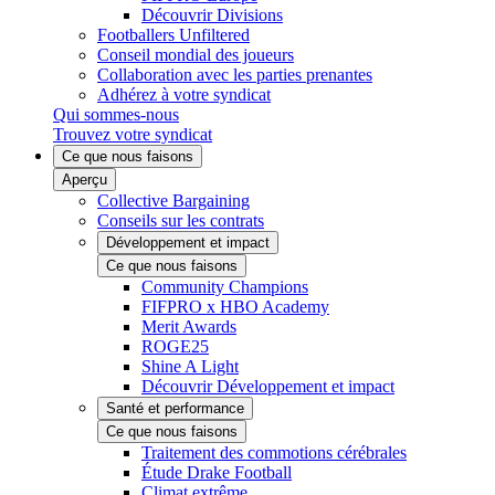
Découvrir Divisions
Footballers Unfiltered
Conseil mondial des joueurs
Collaboration avec les parties prenantes
Adhérez à votre syndicat
Qui sommes-nous
Trouvez votre syndicat
Ce que nous faisons
Aperçu
Collective Bargaining
Conseils sur les contrats
Développement et impact
Ce que nous faisons
Community Champions
FIFPRO x HBO Academy
Merit Awards
ROGE25
Shine A Light
Découvrir Développement et impact
Santé et performance
Ce que nous faisons
Traitement des commotions cérébrales
Étude Drake Football
Climat extrême