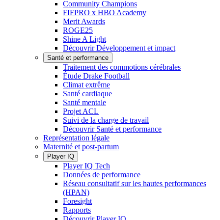
Community Champions
FIFPRO x HBO Academy
Merit Awards
ROGE25
Shine A Light
Découvrir Développement et impact
Santé et performance
Traitement des commotions cérébrales
Étude Drake Football
Climat extrême
Santé cardiaque
Santé mentale
Projet ACL
Suivi de la charge de travail
Découvrir Santé et performance
Représentation légale
Maternité et post-partum
Player IQ
Player IQ Tech
Données de performance
Réseau consultatif sur les hautes performances
(HPAN)
Foresight
Rapports
Découvrir Player IQ