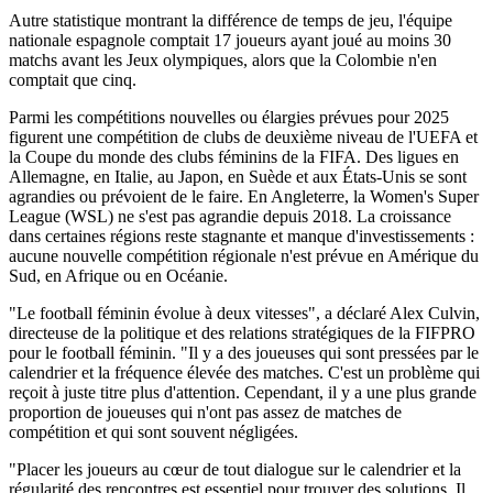
Autre statistique montrant la différence de temps de jeu, l'équipe
nationale espagnole comptait 17 joueurs ayant joué au moins 30
matchs avant les Jeux olympiques, alors que la Colombie n'en
comptait que cinq.
Parmi les compétitions nouvelles ou élargies prévues pour 2025
figurent une compétition de clubs de deuxième niveau de l'UEFA et
la Coupe du monde des clubs féminins de la FIFA. Des ligues en
Allemagne, en Italie, au Japon, en Suède et aux États-Unis se sont
agrandies ou prévoient de le faire. En Angleterre, la Women's Super
League (WSL) ne s'est pas agrandie depuis 2018. La croissance
dans certaines régions reste stagnante et manque d'investissements :
aucune nouvelle compétition régionale n'est prévue en Amérique du
Sud, en Afrique ou en Océanie.
"Le football féminin évolue à deux vitesses", a déclaré Alex Culvin,
directeuse de la politique et des relations stratégiques de la FIFPRO
pour le football féminin. "Il y a des joueuses qui sont pressées par le
calendrier et la fréquence élevée des matches. C'est un problème qui
reçoit à juste titre plus d'attention. Cependant, il y a une plus grande
proportion de joueuses qui n'ont pas assez de matches de
compétition et qui sont souvent négligées.
"Placer les joueurs au cœur de tout dialogue sur le calendrier et la
régularité des rencontres est essentiel pour trouver des solutions. Il