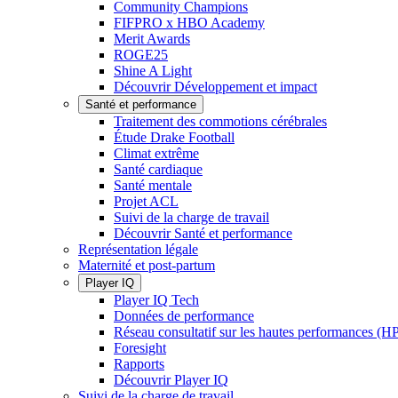
Community Champions
FIFPRO x HBO Academy
Merit Awards
ROGE25
Shine A Light
Découvrir Développement et impact
Santé et performance
Traitement des commotions cérébrales
Étude Drake Football
Climat extrême
Santé cardiaque
Santé mentale
Projet ACL
Suivi de la charge de travail
Découvrir Santé et performance
Représentation légale
Maternité et post-partum
Player IQ
Player IQ Tech
Données de performance
Réseau consultatif sur les hautes performances (
Foresight
Rapports
Découvrir Player IQ
Suivi de la charge de travail