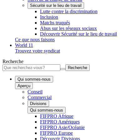
Sécurité sur le lieu de travail
Lutte contre la discrimination
Inclusion
Matchs truqués
Abus sur les réseaux sociaux
Découvrir Sécurité sur le lieu de travail
Ce que nous faisons
World 11
Trouvez votre syndicat
Recherche
Recherche
Qui sommes-nous
Aperçu
Conseil
Commercial
Divisions
Qui sommes-nous
FIFPRO Afrique
FIFPRO Amériques
FIFPRO Asie/Océanie
FIFPRO Europe
Découvrir Divisions