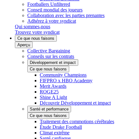
Footballers Unfiltered
Conseil mondial des joueurs
Collaboration avec les parties prenantes
Adhérez à votre syndicat
Qui sommes-nous
Trouvez votre syndicat
Ce que nous faisons
Aperçu
Collective Bargaining
Conseils sur les contrats
Développement et impact
Ce que nous faisons
Community Champions
FIFPRO x HBO Academy
Merit Awards
ROGE25
Shine A Light
Découvrir Développement et impact
Santé et performance
Ce que nous faisons
Traitement des commotions cérébrales
Étude Drake Football
Climat extrême
Santé cardiaque