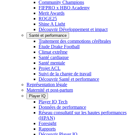
Community Champions
FIFPRO x HBO Academy
Merit Awards
ROGE25
Shine A Light
Découvrir Développement et impact
Santé et performance
Traitement des commotions cérébrales
Étude Drake Football
Climat extrême
Santé cardiaque
Santé mentale
Projet ACL
Suivi de la charge de travail
Découvrir Santé et performance
Représentation légale
Maternité et post-partum
Player IQ
Player IQ Tech
Données de performance
Réseau consultatif sur les hautes performances
(HPAN)
Foresight
Rapports
Découvrir Player IQ