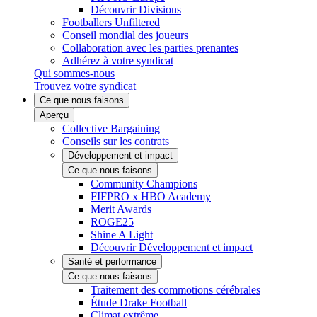
Découvrir Divisions
Footballers Unfiltered
Conseil mondial des joueurs
Collaboration avec les parties prenantes
Adhérez à votre syndicat
Qui sommes-nous
Trouvez votre syndicat
Ce que nous faisons
Aperçu
Collective Bargaining
Conseils sur les contrats
Développement et impact
Ce que nous faisons
Community Champions
FIFPRO x HBO Academy
Merit Awards
ROGE25
Shine A Light
Découvrir Développement et impact
Santé et performance
Ce que nous faisons
Traitement des commotions cérébrales
Étude Drake Football
Climat extrême