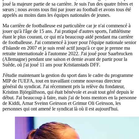
joué la majeure partie de sa carrière. Je suis l'un des quatre frères et
sœurs ; nous avons tous fini par jouer au football et avons tous été
appelés au moins dans les équipes nationales de jeunes.
Ma carrière de footballeuse est particulière car je n'ai commencé à
jouer qu'à l'âge de 15 ans. J'ai pratiqué d'autres sports, l'athlétisme
étant le plus courant, ce qui m'a beaucoup aidé pendant ma carrière
de footballeuse. J'ai commencé à jouer pour l'équipe nationale senior
d'Islande en 2007 et je suis resté actif jusqu'à ce que je prenne ma
retraite internationale à l'automne 2022. J'ai joué pour Saarbrucken
(Allemagne) pendant une saison et demie avant de partir pour la
Suède, où j'ai joué 11 ans pour Kristianstads DFF.
J'étudie maintenant la gestion du sport dans le cadre du programme
MIP de l'UEFA, tout en travaillant comme nouveau directeur
général du syndicat. J'ai récemment pris la relève du fondateur,
Kristinn Björgúlfsson, qui était bénévole et avait tout géré depuis le
début. J'ai beaucoup à faire, mais j'ai de bons mentors en la personne
de Kiddi, Arnar Sveinn Geirsson et Grimur Oli Geirsson, les
personnes qui ont amené le syndicat là où il est aujourd'hui.