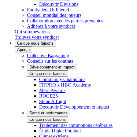
Découvrir Divisions
Footballers Unfiltered
Conseil mondial des joueurs
Collaboration avec les parties prenantes
Adhérez à votre syndicat
Qui sommes-nous
Trouvez votre syndicat
Ce que nous faisons
Aperçu
Collective Bargaining
Conseils sur les contrats
Développement et impact
Ce que nous faisons
Community Champions
FIFPRO x HBO Academy
Merit Awards
ROGE25
Shine A Light
Découvrir Développement et impact
Santé et performance
Ce que nous faisons
Traitement des commotions cérébrales
Étude Drake Football
Climat extrême