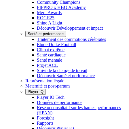
Community Champions
FIFPRO x HBO Academy
Merit Awards
ROGE25
Shine A Light
Découvrir Développement et impact
Santé et performance
Traitement des commotions cérébrales
Étude Drake Football
Climat extrême
Santé cardiaque
Santé mentale
Projet ACL
Suivi de la charge de travail
Découvrir Santé et performance
Représentation légale
Maternité et post-partum
Player IQ
Player IQ Tech
Données de performance
Réseau consultatif sur les hautes performances
(HPAN)
Foresight
Rapports
Découvrir Player IQ