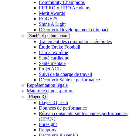
Community Champions
FIFPRO x HBO Academy
Merit Awards
ROGE25
Shine A Light
Découvrir Développement et impact
Santé et performance
Traitement des commotions cérébrales
Étude Drake Football
Climat extrême
Santé cardiaque
Santé mentale
Projet ACL
Suivi de la charge de travail
Découvrir Santé et performance
Représentation légale
Maternité et post-partum
Player IQ
Player IQ Tech
Données de performance
Réseau consultatif sur les hautes performances
(HPAN)
Foresight
Rapports
Découvrir Player IQ