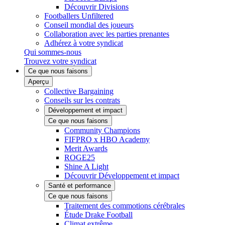
Découvrir Divisions
Footballers Unfiltered
Conseil mondial des joueurs
Collaboration avec les parties prenantes
Adhérez à votre syndicat
Qui sommes-nous
Trouvez votre syndicat
Ce que nous faisons
Aperçu
Collective Bargaining
Conseils sur les contrats
Développement et impact
Ce que nous faisons
Community Champions
FIFPRO x HBO Academy
Merit Awards
ROGE25
Shine A Light
Découvrir Développement et impact
Santé et performance
Ce que nous faisons
Traitement des commotions cérébrales
Étude Drake Football
Climat extrême