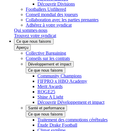
Découvrir Divisions
Footballers Unfiltered
Conseil mondial des joueurs
Collaboration avec les parties prenantes
Adhérez à votre syndicat
Qui sommes-nous
Trouvez votre syndicat
Ce que nous faisons
Aperçu
Collective Bargaining
Conseils sur les contrats
Développement et impact
Ce que nous faisons
Community Champions
FIFPRO x HBO Academy
Merit Awards
ROGE25
Shine A Light
Découvrir Développement et impact
Santé et performance
Ce que nous faisons
Traitement des commotions cérébrales
Étude Drake Football
Climat extrême