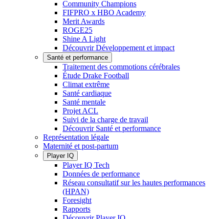
Community Champions
FIFPRO x HBO Academy
Merit Awards
ROGE25
Shine A Light
Découvrir Développement et impact
Santé et performance
Traitement des commotions cérébrales
Étude Drake Football
Climat extrême
Santé cardiaque
Santé mentale
Projet ACL
Suivi de la charge de travail
Découvrir Santé et performance
Représentation légale
Maternité et post-partum
Player IQ
Player IQ Tech
Données de performance
Réseau consultatif sur les hautes performances
(HPAN)
Foresight
Rapports
Découvrir Player IQ