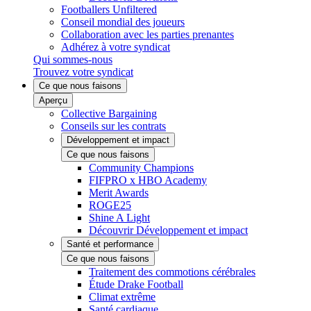
Footballers Unfiltered
Conseil mondial des joueurs
Collaboration avec les parties prenantes
Adhérez à votre syndicat
Qui sommes-nous
Trouvez votre syndicat
Ce que nous faisons
Aperçu
Collective Bargaining
Conseils sur les contrats
Développement et impact
Ce que nous faisons
Community Champions
FIFPRO x HBO Academy
Merit Awards
ROGE25
Shine A Light
Découvrir Développement et impact
Santé et performance
Ce que nous faisons
Traitement des commotions cérébrales
Étude Drake Football
Climat extrême
Santé cardiaque