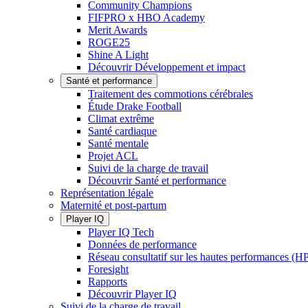
Community Champions
FIFPRO x HBO Academy
Merit Awards
ROGE25
Shine A Light
Découvrir Développement et impact
Santé et performance
Traitement des commotions cérébrales
Étude Drake Football
Climat extrême
Santé cardiaque
Santé mentale
Projet ACL
Suivi de la charge de travail
Découvrir Santé et performance
Représentation légale
Maternité et post-partum
Player IQ
Player IQ Tech
Données de performance
Réseau consultatif sur les hautes performances (
Foresight
Rapports
Découvrir Player IQ
Suivi de la charge de travail