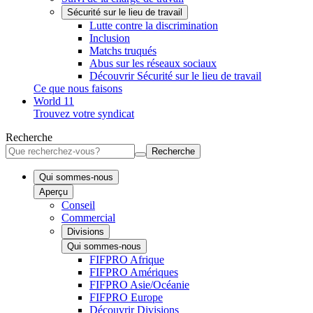
Sécurité sur le lieu de travail
Lutte contre la discrimination
Inclusion
Matchs truqués
Abus sur les réseaux sociaux
Découvrir Sécurité sur le lieu de travail
Ce que nous faisons
World 11
Trouvez votre syndicat
Recherche
Recherche
Qui sommes-nous
Aperçu
Conseil
Commercial
Divisions
Qui sommes-nous
FIFPRO Afrique
FIFPRO Amériques
FIFPRO Asie/Océanie
FIFPRO Europe
Découvrir Divisions