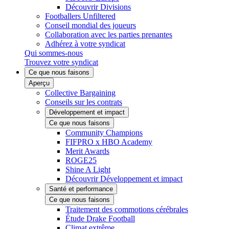
Découvrir Divisions
Footballers Unfiltered
Conseil mondial des joueurs
Collaboration avec les parties prenantes
Adhérez à votre syndicat
Qui sommes-nous
Trouvez votre syndicat
Ce que nous faisons
Aperçu
Collective Bargaining
Conseils sur les contrats
Développement et impact
Ce que nous faisons
Community Champions
FIFPRO x HBO Academy
Merit Awards
ROGE25
Shine A Light
Découvrir Développement et impact
Santé et performance
Ce que nous faisons
Traitement des commotions cérébrales
Étude Drake Football
Climat extrême