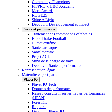
Community Champions
FIFPRO x HBO Academy
Merit Awards
ROGE25
Shine A Light
Découvrir Développement et impact
Santé et performance
Traitement des commotions cérébrales
Étude Drake Football
Climat extrême
Santé cardiaque
Santé mentale
Projet ACL
Suivi de la charge de travail
Découvrir Santé et performance
Représentation légale
Maternité et post-partum
Player IQ
Player IQ Tech
Données de performance
Réseau consultatif sur les hautes performances
(HPAN)
Foresight
Rapports
Découvrir Player IQ