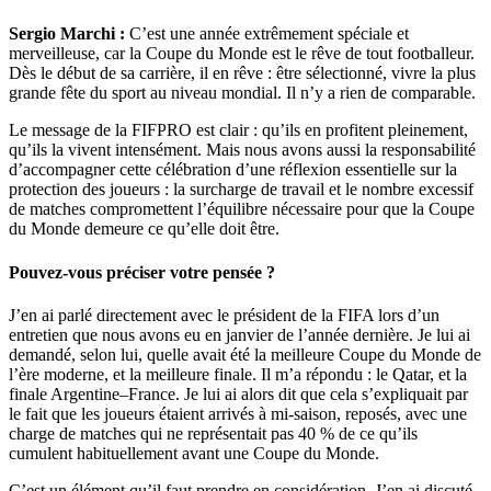
Sergio Marchi :
C’est une année extrêmement spéciale et
merveilleuse, car la Coupe du Monde est le rêve de tout footballeur.
Dès le début de sa carrière, il en rêve : être sélectionné, vivre la plus
grande fête du sport au niveau mondial. Il n’y a rien de comparable.
Le message de la FIFPRO est clair : qu’ils en profitent pleinement,
qu’ils la vivent intensément. Mais nous avons aussi la responsabilité
d’accompagner cette célébration d’une réflexion essentielle sur la
protection des joueurs : la surcharge de travail et le nombre excessif
de matches compromettent l’équilibre nécessaire pour que la Coupe
du Monde demeure ce qu’elle doit être.
Pouvez-vous préciser votre pensée ?
J’en ai parlé directement avec le président de la FIFA lors d’un
entretien que nous avons eu en janvier de l’année dernière. Je lui ai
demandé, selon lui, quelle avait été la meilleure Coupe du Monde de
l’ère moderne, et la meilleure finale. Il m’a répondu : le Qatar, et la
finale Argentine–France. Je lui ai alors dit que cela s’expliquait par
le fait que les joueurs étaient arrivés à mi-saison, reposés, avec une
charge de matches qui ne représentait pas 40 % de ce qu’ils
cumulent habituellement avant une Coupe du Monde.
C’est un élément qu’il faut prendre en considération. J’en ai discuté