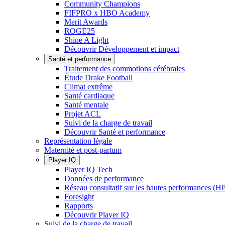
Community Champions
FIFPRO x HBO Academy
Merit Awards
ROGE25
Shine A Light
Découvrir Développement et impact
Santé et performance
Traitement des commotions cérébrales
Étude Drake Football
Climat extrême
Santé cardiaque
Santé mentale
Projet ACL
Suivi de la charge de travail
Découvrir Santé et performance
Représentation légale
Maternité et post-partum
Player IQ
Player IQ Tech
Données de performance
Réseau consultatif sur les hautes performances (
Foresight
Rapports
Découvrir Player IQ
Suivi de la charge de travail