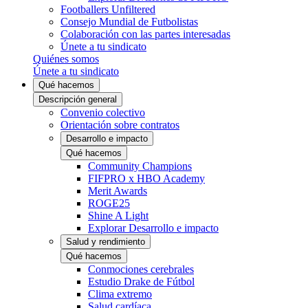
Footballers Unfiltered
Consejo Mundial de Futbolistas
Colaboración con las partes interesadas
Únete a tu sindicato
Quiénes somos
Únete a tu sindicato
Qué hacemos
Descripción general
Convenio colectivo
Orientación sobre contratos
Desarrollo e impacto
Qué hacemos
Community Champions
FIFPRO x HBO Academy
Merit Awards
ROGE25
Shine A Light
Explorar Desarrollo e impacto
Salud y rendimiento
Qué hacemos
Conmociones cerebrales
Estudio Drake de Fútbol
Clima extremo
Salud cardíaca