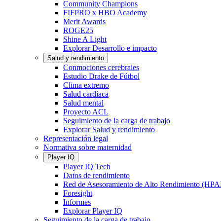
Community Champions
FIFPRO x HBO Academy
Merit Awards
ROGE25
Shine A Light
Explorar Desarrollo e impacto
Salud y rendimiento
Conmociones cerebrales
Estudio Drake de Fútbol
Clima extremo
Salud cardíaca
Salud mental
Proyecto ACL
Seguimiento de la carga de trabajo
Explorar Salud y rendimiento
Representación legal
Normativa sobre maternidad
Player IQ
Player IQ Tech
Datos de rendimiento
Red de Asesoramiento de Alto Rendimiento (HP
Foresight
Informes
Explorar Player IQ
Seguimiento de la carga de trabajo