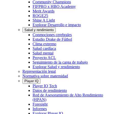
Community Champions
FIFPRO x HBO Academy
Merit Awards
ROGE25
Shine A Light
Explorar Desarrollo e impacto
Salud y rendimiento
Conmociones cerebrales
Estudio Drake de Fútbol
Clima extremo
Salud cardíaca
Salud mental
Proyecto ACL
Seguimiento de la carga de trabajo
Explorar Salud y rendimiento
Representación legal
Normativa sobre maternidad
Player IQ
Player IQ Tech
Datos de rendimiento
Red de Asesoramiento de Alto Rendimiento
(HPAN)
Foresight
Informes
Explorar Player IQ