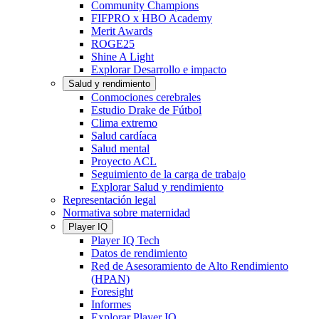
Community Champions
FIFPRO x HBO Academy
Merit Awards
ROGE25
Shine A Light
Explorar Desarrollo e impacto
Salud y rendimiento
Conmociones cerebrales
Estudio Drake de Fútbol
Clima extremo
Salud cardíaca
Salud mental
Proyecto ACL
Seguimiento de la carga de trabajo
Explorar Salud y rendimiento
Representación legal
Normativa sobre maternidad
Player IQ
Player IQ Tech
Datos de rendimiento
Red de Asesoramiento de Alto Rendimiento
(HPAN)
Foresight
Informes
Explorar Player IQ