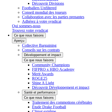
Découvrir Divisions
Footballers Unfiltered
Conseil mondial des joueurs
Collaboration avec les parties prenantes
Adhérez à votre syndicat
Qui sommes-nous
Trouvez votre syndicat
Ce que nous faisons
Aperçu
Collective Bargaining
Conseils sur les contrats
Développement et impact
Ce que nous faisons
Community Champions
FIFPRO x HBO Academy
Merit Awards
ROGE25
Shine A Light
Découvrir Développement et impact
Santé et performance
Ce que nous faisons
Traitement des commotions cérébrales
Étude Drake Football
Climat extrême