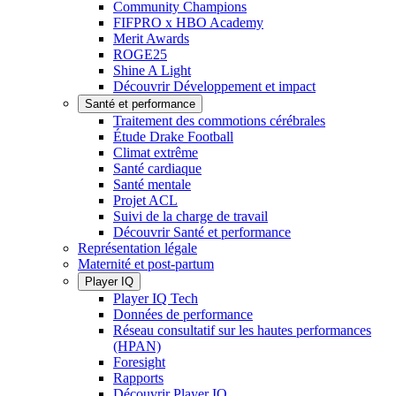
Community Champions
FIFPRO x HBO Academy
Merit Awards
ROGE25
Shine A Light
Découvrir Développement et impact
Santé et performance
Traitement des commotions cérébrales
Étude Drake Football
Climat extrême
Santé cardiaque
Santé mentale
Projet ACL
Suivi de la charge de travail
Découvrir Santé et performance
Représentation légale
Maternité et post-partum
Player IQ
Player IQ Tech
Données de performance
Réseau consultatif sur les hautes performances
(HPAN)
Foresight
Rapports
Découvrir Player IQ