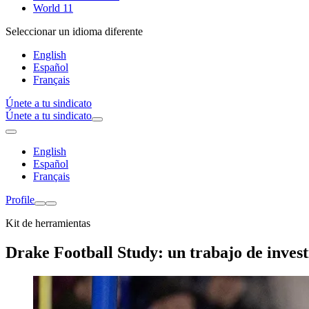
World 11
Seleccionar un idioma diferente
English
Español
Français
Únete a tu sindicato
Únete a tu sindicato
English
Español
Français
Profile
Kit de herramientas
Drake Football Study: un trabajo de invest