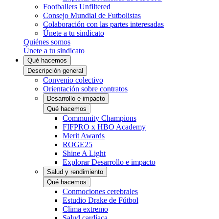
Footballers Unfiltered
Consejo Mundial de Futbolistas
Colaboración con las partes interesadas
Únete a tu sindicato
Quiénes somos
Únete a tu sindicato
Qué hacemos
Descripción general
Convenio colectivo
Orientación sobre contratos
Desarrollo e impacto
Qué hacemos
Community Champions
FIFPRO x HBO Academy
Merit Awards
ROGE25
Shine A Light
Explorar Desarrollo e impacto
Salud y rendimiento
Qué hacemos
Conmociones cerebrales
Estudio Drake de Fútbol
Clima extremo
Salud cardíaca