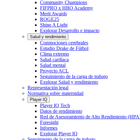
Community Champions
FIFPRO x HBO Academy
Merit Awards
ROGE25
Shine A Light
Explorar Desarrollo e impacto
Salud y rendimiento
Conmociones cerebrales
Estudio Drake de Fútbol
Clima extremo
Salud cardíaca
Salud mental
Proyecto ACL
Seguimiento de la carga de trabajo
Explorar Salud y rendimiento
Representación legal
Normativa sobre maternidad
Player IQ
Player IQ Tech
Datos de rendimiento
Red de Asesoramiento de Alto Rendimiento (HP
Foresight
Informes
Explorar Player IQ
Seguimiento de la carga de trabajo