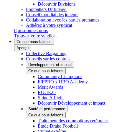
Découvrir Divisions
Footballers Unfiltered
Conseil mondial des joueurs
Collaboration avec les parties prenantes
Adhérez à votre syndicat
Qui sommes-nous
Trouvez votre syndicat
Ce que nous faisons
Aperçu
Collective Bargaining
Conseils sur les contrats
Développement et impact
Ce que nous faisons
Community Champions
FIFPRO x HBO Academy
Merit Awards
ROGE25
Shine A Light
Découvrir Développement et impact
Santé et performance
Ce que nous faisons
Traitement des commotions cérébrales
Étude Drake Football
Climat extrême