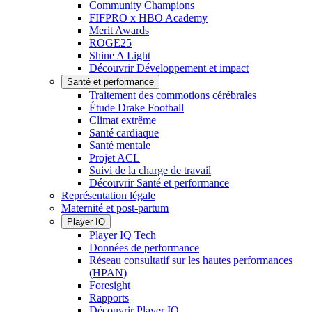
Community Champions
FIFPRO x HBO Academy
Merit Awards
ROGE25
Shine A Light
Découvrir Développement et impact
Santé et performance
Traitement des commotions cérébrales
Étude Drake Football
Climat extrême
Santé cardiaque
Santé mentale
Projet ACL
Suivi de la charge de travail
Découvrir Santé et performance
Représentation légale
Maternité et post-partum
Player IQ
Player IQ Tech
Données de performance
Réseau consultatif sur les hautes performances
(HPAN)
Foresight
Rapports
Découvrir Player IQ