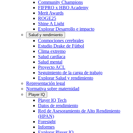
Community Champions
FIFPRO x HBO Academy
Merit Awards
ROGE25
Shine A Light
Explorar Desarrollo e impacto
Salud y rendimiento
Conmociones cerebrales
Estudio Drake de Fútbol
Clima extremo
Salud cardíaca
Salud mental
Proyecto ACL
Seguimiento de la carga de trabajo
Explorar Salud y rendimiento
Representación legal
Normativa sobre maternidad
Player IQ
Player IQ Tech
Datos de rendimiento
Red de Asesoramiento de Alto Rendimiento
(HPAN)
Foresight
Informes
Explorar Player IQ